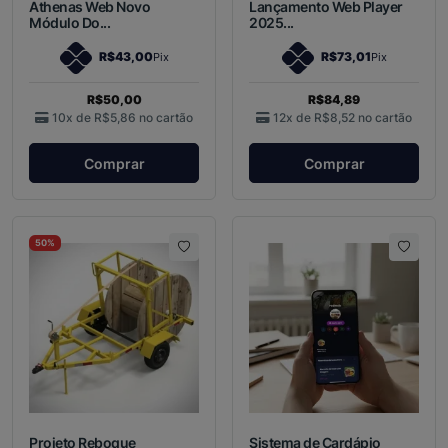
Athenas Web Novo
Lançamento Web Player
Módulo Do...
2025...
R$43,00
R$73,01
Pix
Pix
R$50,00
R$84,89
10x de
R$5,86
no cartão
12x de
R$8,52
no cartão
Comprar
Comprar
50%
Projeto Reboque
Sistema de Cardápio