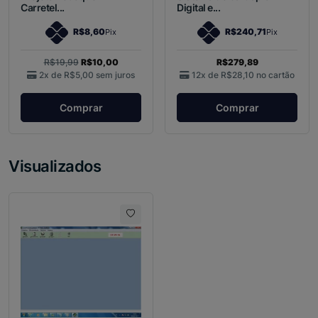
Carretel...
Digital e...
R$8,60
R$240,71
Pix
Pix
R$19,99
R$10,00
R$279,89
2x de
R$5,00
sem juros
12x de
R$28,10
no cartão
Comprar
Comprar
Visualizados