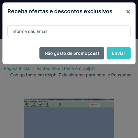
×
Receba ofertas e descontos exclusivos
Pague com
PIX e ganhe 14% OFF em todo o site no mês
de Agosto.
Não gosto de promoções!
Enviar
Página Inicial
Fontes de sistema em Delphi
Codigo fonte em delphi 7 do sistema para hotel e Pousadas