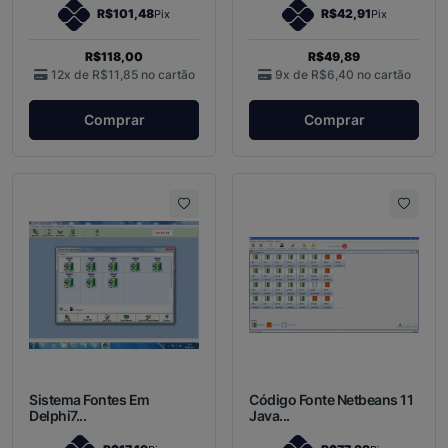
R$101,48
R$42,91
Pix
Pix
R$118,00
R$49,89
12x de
R$11,85
no cartão
9x de
R$6,40
no cartão
Comprar
Comprar
Sistema Fontes Em
Código Fonte Netbeans 11
Delphi7...
Java...