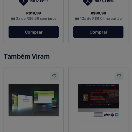
R$17,19
R$77,39
Pix
Pix
R$19,99
R$89,99
3x de
R$6,66
sem juros
12x de
R$9,04
no cartão
Comprar
Comprar
Também Viram