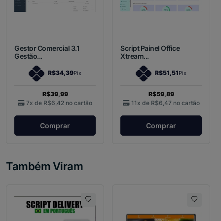
Gestor Comercial 3.1
Script Painel Office
Gestão...
Xtream...
R$34,39
R$51,51
Pix
Pix
R$39,99
R$59,89
7x de
R$6,42
no cartão
11x de
R$6,47
no cartão
Comprar
Comprar
Também Viram