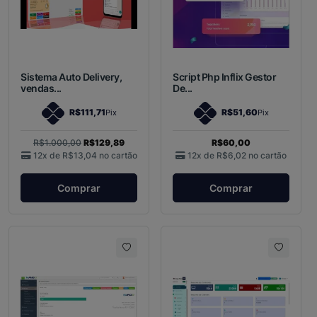
Sistema Auto Delivery,
Script Php Inflix Gestor
vendas...
De...
R$111,71
R$51,60
Pix
Pix
R$1.000,00
R$129,89
R$60,00
12x de
R$13,04
no cartão
12x de
R$6,02
no cartão
Comprar
Comprar