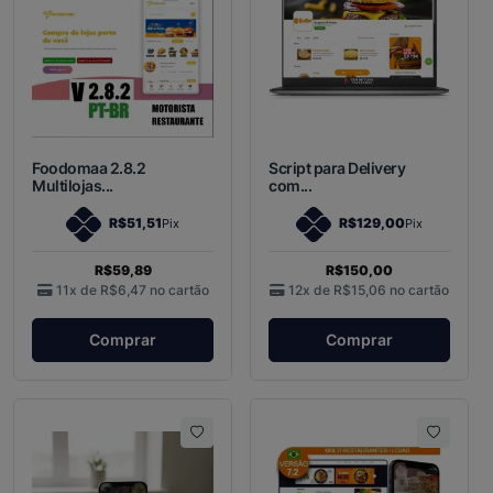
Foodomaa 2.8.2
Script para Delivery
Multilojas...
com...
R$51,51
R$129,00
Pix
Pix
R$59,89
R$150,00
11x de
R$6,47
no cartão
12x de
R$15,06
no cartão
Comprar
Comprar