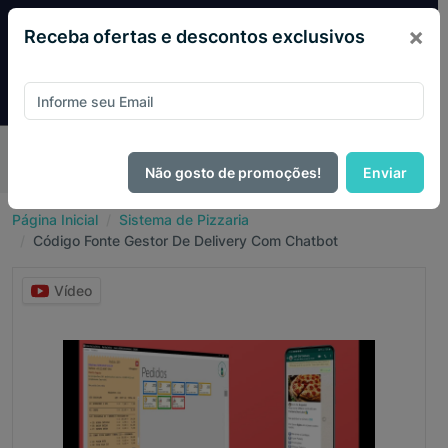
×
Receba ofertas e descontos exclusivos
Pague com
PIX e ganhe 14% OFF em todo o site no mês
de Agosto.
Não gosto de promoções!
Enviar
Página Inicial
Sistema de Pizzaria
Código Fonte Gestor De Delivery Com Chatbot
Vídeo