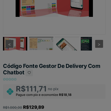
<
<
>
>
Código Fonte Gestor De Delivery Com
Chatbot
R$111,71
no pix
Pague com pix e economize
R$18,18
R$129,89
R$1.000,00