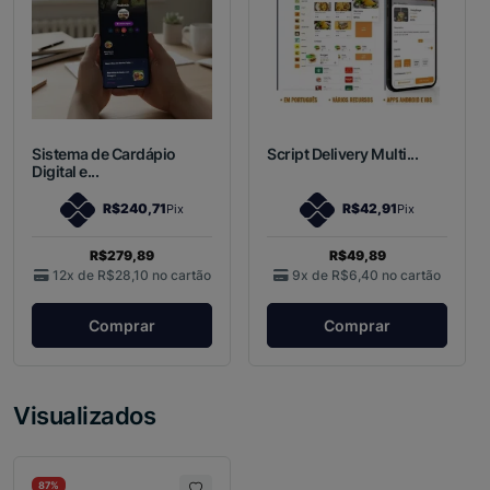
Sistema de Cardápio
Script Delivery Multi...
Digital e...
R$240,71
R$42,91
Pix
Pix
R$279,89
R$49,89
12x de
R$28,10
no cartão
9x de
R$6,40
no cartão
Comprar
Comprar
Visualizados
87%