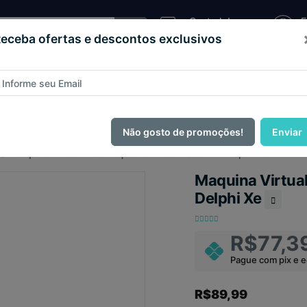
Central de
E
Atendimento
C
eceba ofertas e descontos exclusivos
Sistema
as e
Loja
Código
Script
de
teios
Virtual
Fonte
Pizzaria
ague com
PIX e ganhe 14% OFF em todo o site no mês de Agos
Não gosto de promoções!
Enviar
Maquina Virtual Automação Pdv Não-fiscal Em Delphi Xe
Maquina Virtua
Delphi Xe
R$77,3
Pague com pix e 
R$89,99