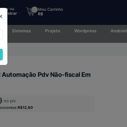
ntrar ou
Meu Carrinho
adastrar
R$
×
Sistemas
Projeto
Wordpress
Android
to.
l Automação Pdv Não-fiscal Em
9
no pix
economize
R$12,60