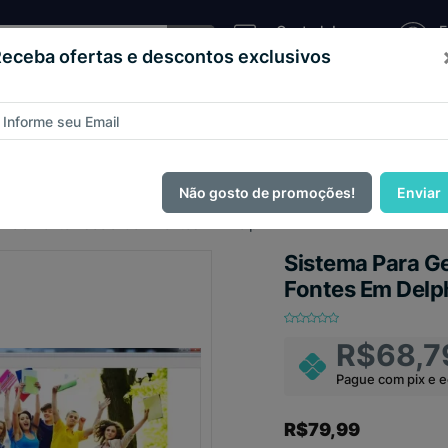
Central de
E
Atendimento
C
eceba ofertas e descontos exclusivos
Sistema
as e
Loja
Código
Script
de
teios
Virtual
Fonte
Pizzaria
ague com
PIX e ganhe 14% OFF em todo o site no mês de Agos
Não gosto de promoções!
Enviar
enciamento Escola Com Fontes Em Delphi
Sistema Para G
Fontes Em Delp
R$68,7
Pague com pix e 
R$79,99