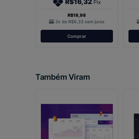
R$16,32
Pix
R$18,98
3x de
R$6,33
sem juros
Comprar
Também Viram