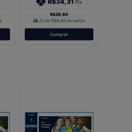
R$34,31
Pix
R$39,89
s
7x de
R$6,40
no cartão
Comprar