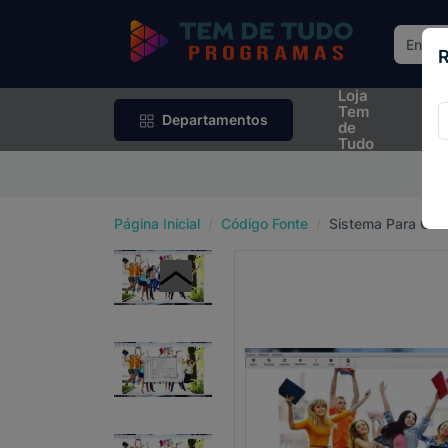
R
Loja
Rif
Tem
Sor
Departamentos
de
Tudo
P
Página Inicial
Código Fonte
Sistema Para Ger