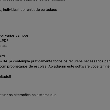
, individual, por unidade ou todaos
por vários campos
L,PDF
 tela
ird
em BA, já contempla praticamente todos os recursos necessários pa
om proprietários de escolas. Ao adquirir este software você tamné
itado!!
tuar as alterações no sistema que