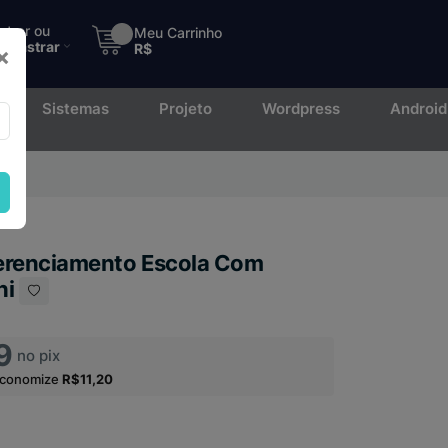
ntrar ou
Meu Carrinho
adastrar
R$
×
Sistemas
Projeto
Wordpress
Android
to.
erenciamento Escola Com
hi
9
no pix
economize
R$11,20