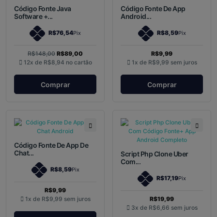
Código Fonte Java
Código Fonte De App
Software +...
Android...
R$76,54
R$8,59
Pix
Pix
R$148,00
R$89,00
R$9,99
12x de
R$8,94
no cartão
1x de
R$9,99
sem juros
Comprar
Comprar
Código Fonte De App De
Chat...
Script Php Clone Uber
Com...
R$8,59
Pix
R$17,19
Pix
R$9,99
1x de
R$9,99
sem juros
R$19,99
3x de
R$6,66
sem juros