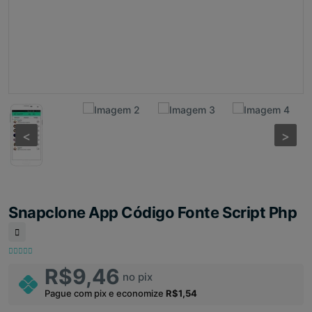
<
<
>
>
Snapclone App Código Fonte Script Php
R$9,46
no pix
Pague com pix e economize
R$1,54