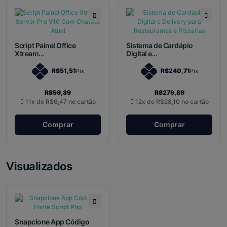
Script Painel Office
Sistema de Cardápio
Xtream...
Digital e...
R$51,51
R$240,71
Pix
Pix
R$59,89
R$279,89
11x de
R$6,47
no cartão
12x de
R$28,10
no cartão
Comprar
Comprar
Visualizados
Snapclone App Código