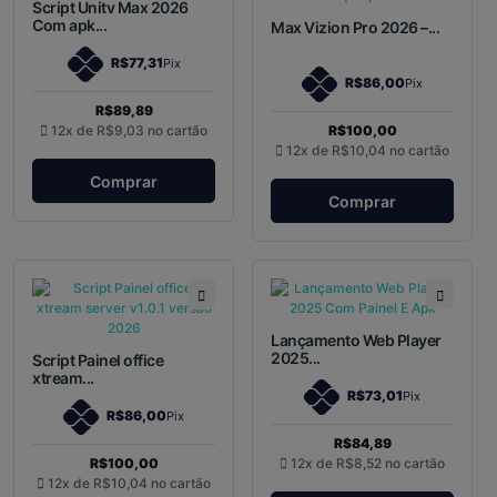
Script Unitv Max 2026
Com apk...
Max Vizion Pro 2026 –...
R$77,31
Pix
R$86,00
Pix
R$89,89
12x de
R$9,03
no cartão
R$100,00
12x de
R$10,04
no cartão
Comprar
Comprar
Lançamento Web Player
2025...
Script Painel office
xtream...
R$73,01
Pix
R$86,00
Pix
R$84,89
R$100,00
12x de
R$8,52
no cartão
12x de
R$10,04
no cartão