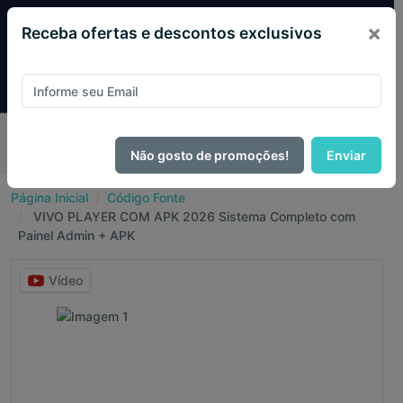
×
Receba ofertas e descontos exclusivos
Pague com
PIX e ganhe 14% OFF em todo o site no mês
de Agosto.
Não gosto de promoções!
Enviar
Página Inicial
Código Fonte
VIVO PLAYER COM APK 2026 Sistema Completo com
Painel Admin + APK
Vídeo