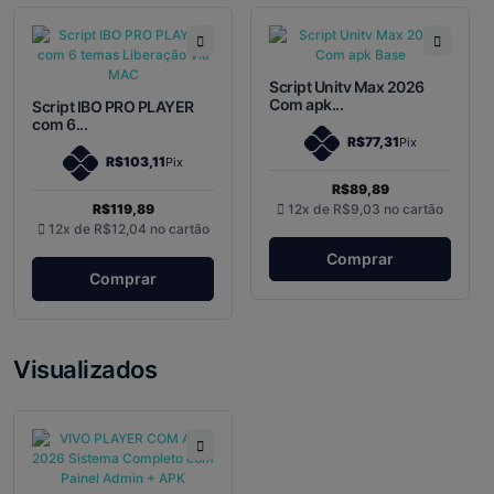
Script Unitv Max 2026
Com apk...
Script IBO PRO PLAYER
com 6...
R$77,31
Pix
R$103,11
Pix
R$89,89
R$119,89
12x de
R$9,03
no cartão
12x de
R$12,04
no cartão
Comprar
Comprar
Visualizados