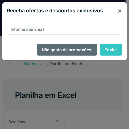
×
Receba ofertas e descontos exclusivos
Pague com
PIX e ganhe 14% OFF em todo o site no mês
de Agosto.
Não gosto de promoções!
Enviar
Sistemas
Planilha em Excel
Planilha em Excel