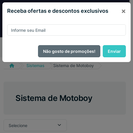
×
Receba ofertas e descontos exclusivos
Pague com
PIX e ganhe 14% OFF em todo o site no mês
de Agosto.
Não gosto de promoções!
Enviar
Sistemas
Sistema de Motoboy
Sistema de Motoboy