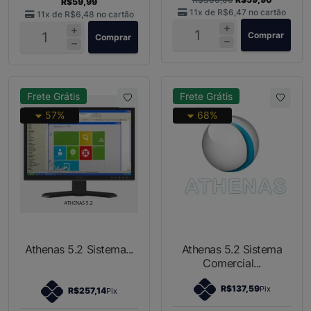
R$59,99
11x de
R$6,47
no cartão
11x de
R$6,48
no cartão
Comprar
Comprar
Frete Grátis
Frete Grátis
57%
68%
Athenas 5.2 Sistema...
Athenas 5.2 Sistema
Comercial...
R$137,59
Pix
R$257,14
Pix