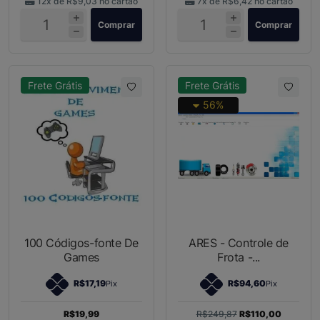
12x de
R$9,03
no cartão
7x de
R$6,42
no cartão
Comprar
Comprar
Frete Grátis
Frete Grátis
56%
100 Códigos-fonte De
ARES - Controle de
Games
Frota -...
R$17,19
R$94,60
Pix
Pix
R$19,99
R$249,87
R$110,00