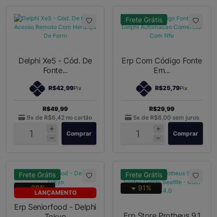
Frete Grátis
Delphi Xe5 - Cód. De
Erp Com Código Fonte
Fonte...
Em...
R$42,99
R$25,79
Pix
Pix
R$49,99
R$29,99
9x de
R$6,42
no cartão
5x de
R$6,00
sem juros
Comprar
Comprar
Frete Grátis
Frete Grátis
88%
91%
LANÇAMENTO
Erp Seniorfood - Delphi
Erp Store Protheus 9.1
Tokyo