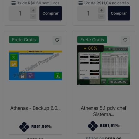
3x de
R$6,66
sem juros
12x de
R$11,04
no cartão
Comprar
Comprar
Frete Grátis
Frete Grátis
80%
Athenas - Backup 6.0...
Athenas 5.1 pdv chef
Sistema...
R$51,51
Pix
R$51,59
Pix
R$300,00
R$59,90