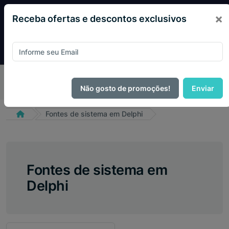
×
Receba ofertas e descontos exclusivos
Pague com
PIX e ganhe 14% OFF em todo o site no mês
de Agosto.
Não gosto de promoções!
Enviar
Fontes de sistema em Delphi
Fontes de sistema em
Delphi