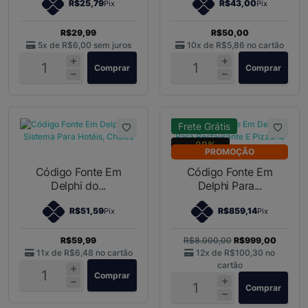
R$25,79
R$43,00
Pix
Pix
R$29,99
R$50,00
5x de
R$6,00
sem juros
10x de
R$5,86
no cartão
Comprar
Comprar
Frete Grátis
88%
PROMOÇÃO
Código Fonte Em
Código Fonte Em
Delphi do...
Delphi Para...
R$51,59
R$859,14
Pix
Pix
R$59,99
R$8.000,00
R$999,00
11x de
R$6,48
no cartão
12x de
R$100,30
no
cartão
Comprar
Comprar