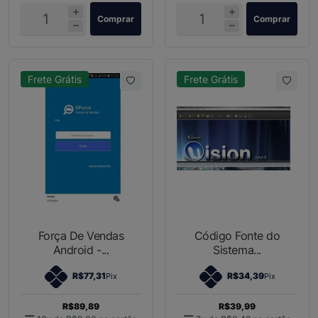
Comprar
Comprar
Frete Grátis
Frete Grátis
Força De Vendas
Código Fonte do
Android -...
Sistema...
R$77,31
R$34,39
Pix
Pix
R$89,89
R$39,99