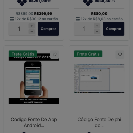
R$257,99
R$68,80
Pix
Pix
R$399,00
R$299,99
R$80,00
12x de
R$30,12
no cartão
12x de
R$8,03
no cartão
Comprar
Comprar
Frete Grátis
Frete Grátis
Código Fonte De App
Código Fonte Delphi
Android...
do...