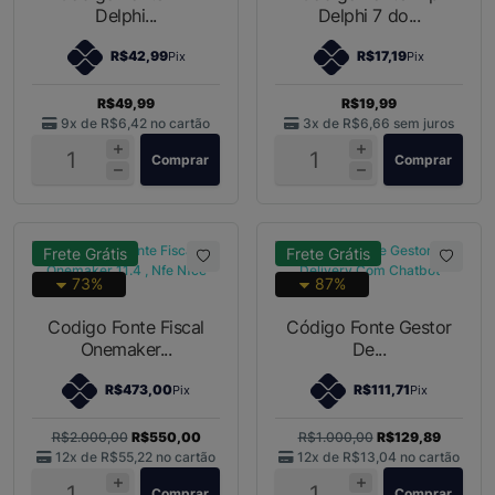
Delphi...
Delphi 7 do...
R$42,99
R$17,19
Pix
Pix
R$49,99
R$19,99
9x de
R$6,42
no cartão
3x de
R$6,66
sem juros
Comprar
Comprar
Frete Grátis
Frete Grátis
73%
87%
Codigo Fonte Fiscal
Código Fonte Gestor
Onemaker...
De...
R$473,00
R$111,71
Pix
Pix
R$2.000,00
R$550,00
R$1.000,00
R$129,89
12x de
R$55,22
no cartão
12x de
R$13,04
no cartão
Comprar
Comprar