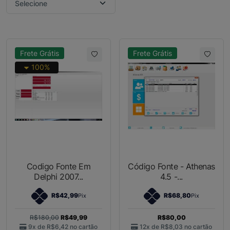
Frete Grátis
Frete Grátis
100%
Codigo Fonte Em
Código Fonte - Athenas
Delphi 2007...
4.5 -...
R$42,99
R$68,80
Pix
Pix
R$180,00
R$49,99
R$80,00
9x de
R$6,42
no cartão
12x de
R$8,03
no cartão