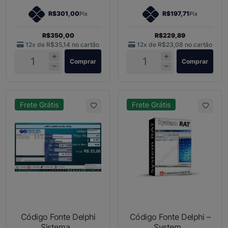
R$301,00
R$197,71
Pix
Pix
R$350,00
R$229,89
12x de
R$35,14
no cartão
12x de
R$23,08
no cartão
Comprar
Comprar
Frete Grátis
Frete Grátis
Código Fonte Delphi
Código Fonte Delphi –
Sistema...
System...