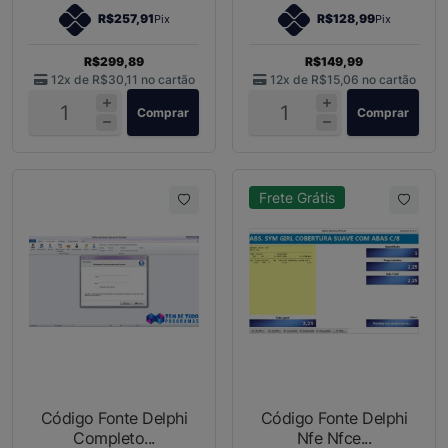
R$257,91
R$128,99
Pix
Pix
R$299,89
R$149,99
12x de
R$30,11
no cartão
12x de
R$15,06
no cartão
Comprar
Comprar
Frete Grátis
Código Fonte Delphi
Código Fonte Delphi
Completo...
Nfe Nfce...