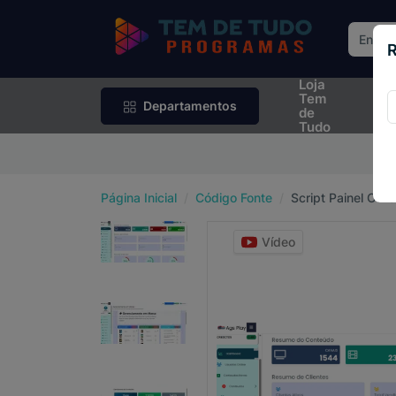
R
Loja
Rif
Tem
Sor
Departamentos
de
Tudo
P
Página Inicial
Código Fonte
Script Painel Off
Vídeo