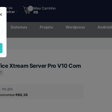
ntrar ou
Meu Carrinho
adastrar
R$
×
Sistemas
Projeto
Wordpress
Android
to.
ffice Xtream Server Pro V10 Com
1
no pix
economize
R$8,38