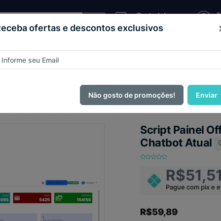
Central de
E
Atendimento
C
eceba ofertas e descontos exclusivos
Sistema
as e
Loja
Código
Script
de
teios
Virtual
Fonte
Pizzaria
ague com
PIX e ganhe 14% OFF em todo o site no mês de Agos
Não gosto de promoções!
Enviar
ice Xtream Server Pro V10 Com Chatbot Atual
Script Painel O
Chatbot Atual
R$51,5
Pague com pix e 
R$59,89