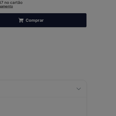
47
no cartão
agamento
Comprar