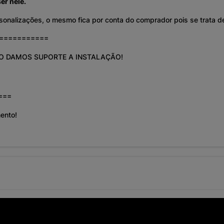
er nele.
Personalizações, o mesmo fica por conta do comprador pois se trata 
============
O DAMOS SUPORTE A INSTALAÇÃO!
===
ento!