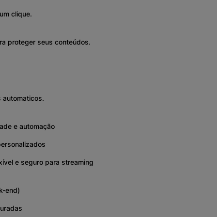
um clique.
ara proteger seus conteúdos.
s automaticos.
dade e automação
personalizados
ível e seguro para streaming
k-end)
guradas