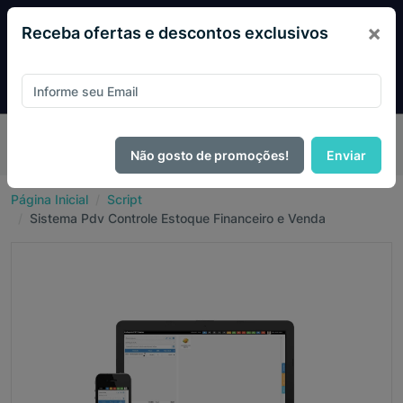
×
Receba ofertas e descontos exclusivos
Pague com
PIX e ganhe 14% OFF em todo o site no mês
de Agosto.
Não gosto de promoções!
Enviar
Página Inicial
Script
Sistema Pdv Controle Estoque Financeiro e Venda