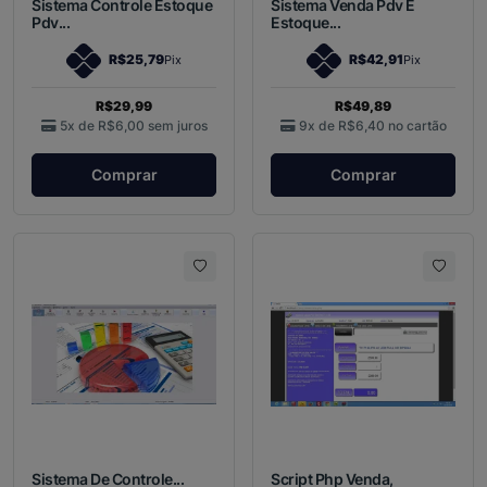
Sistema Controle Estoque
Sistema Venda Pdv E
Pdv...
Estoque...
R$25,79
R$42,91
Pix
Pix
R$29,99
R$49,89
5x de
R$6,00
sem juros
9x de
R$6,40
no cartão
Comprar
Comprar
Sistema De Controle...
Script Php Venda,