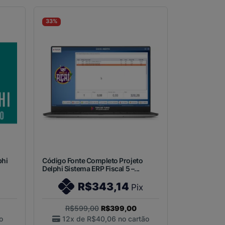
33%
phi
Código Fonte Completo Projeto
Delphi Sistema ERP Fiscal 5 –...
R$343,14
Pix
R$599,00
R$399,00
o
12x de
R$40,06
no cartão