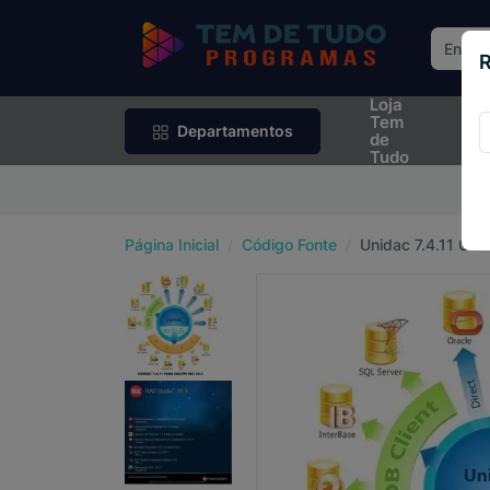
R
Loja
Rif
Tem
Sor
Departamentos
de
Tudo
P
Página Inicial
Código Fonte
Unidac 7.4.11 Com