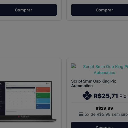
Comprar
Comprar
Script Smm Osp King Pix
Automático
R$25,71
Pix
R$29,89
5x de
R$5,98
sem juro
Comprar