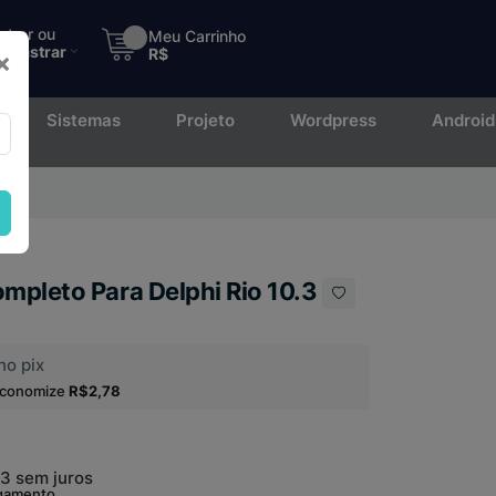
ntrar ou
Meu Carrinho
adastrar
R$
×
Sistemas
Projeto
Wordpress
Android
to.
ompleto Para Delphi Rio 10.3
no pix
economize
R$2,78
63
sem juros
agamento