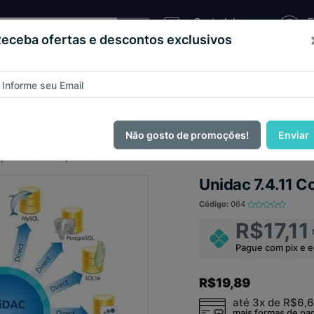
Central de
E
Atendimento
C
eceba ofertas e descontos exclusivos
Sistema
as e
Loja
Código
Script
de
teios
Virtual
Fonte
Pizzaria
ague com
PIX e ganhe 14% OFF em todo o site no mês de Agos
Não gosto de promoções!
Enviar
pleto Para Delphi Rio 10.3
Unidac 7.4.11 C
Código:
064
R$17,11
Pague com pix e 
R$19,89
até 3x de
R$6,
mais formas de p