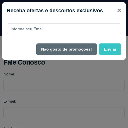
×
Receba ofertas e descontos exclusivos
Pague com
PIX e ganhe 14% OFF em todo o site no mês de
Agosto.
Não gosto de promoções!
Enviar
Fale Conosco
Nome:
E-mail: