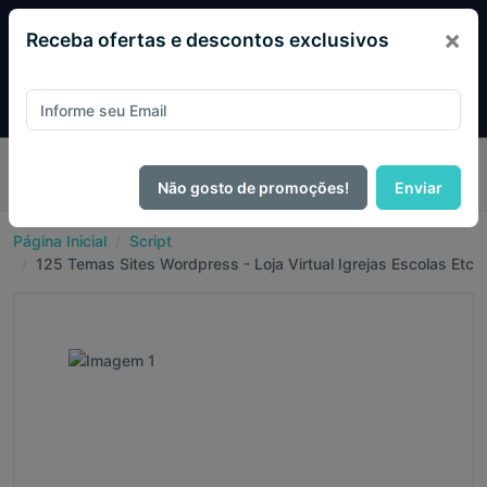
×
Receba ofertas e descontos exclusivos
Pague com
PIX e ganhe 14% OFF em todo o site no mês
de Agosto.
Não gosto de promoções!
Enviar
Página Inicial
Script
125 Temas Sites Wordpress - Loja Virtual Igrejas Escolas Etc