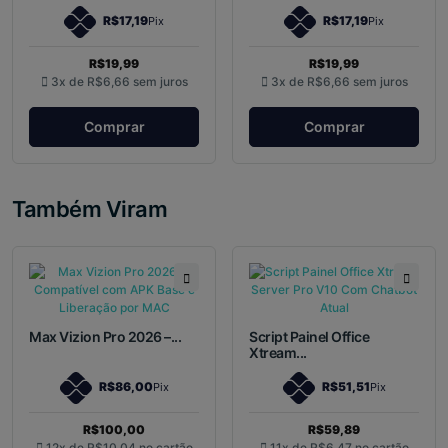
R$17,19
R$17,19
Pix
Pix
R$19,99
R$19,99
3x de
R$6,66
sem juros
3x de
R$6,66
sem juros
Comprar
Comprar
Também Viram
Max Vizion Pro 2026 –...
Script Painel Office
Xtream...
R$86,00
R$51,51
Pix
Pix
R$100,00
R$59,89
12x de
R$10,04
no cartão
11x de
R$6,47
no cartão