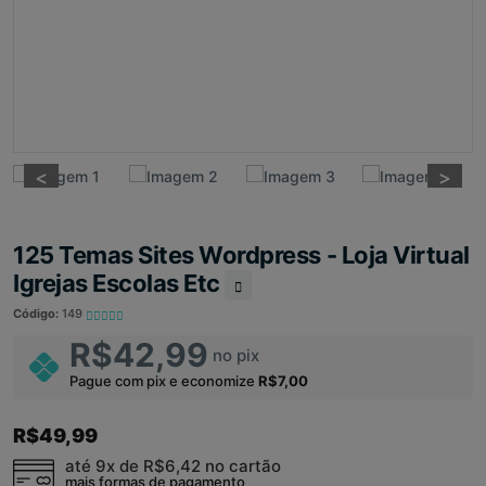
<
<
>
>
125 Temas Sites Wordpress - Loja Virtual
Igrejas Escolas Etc
Código:
149
R$42,99
no pix
Pague com pix e economize
R$7,00
R$49,99
até 9x de
R$6,42
no cartão
mais formas de pagamento