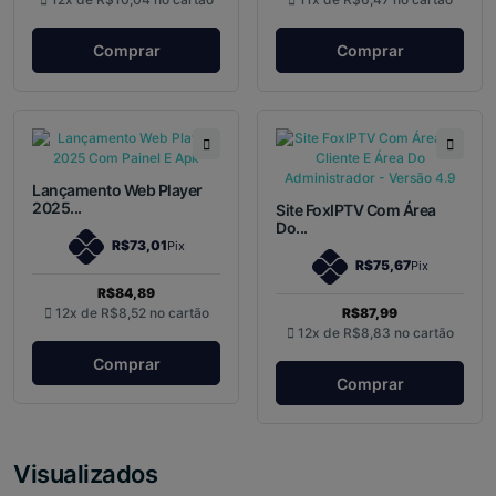
Comprar
Comprar
Lançamento Web Player
2025...
Site FoxIPTV Com Área
Do...
R$73,01
Pix
R$75,67
Pix
R$84,89
12x de
R$8,52
no cartão
R$87,99
12x de
R$8,83
no cartão
Comprar
Comprar
Visualizados