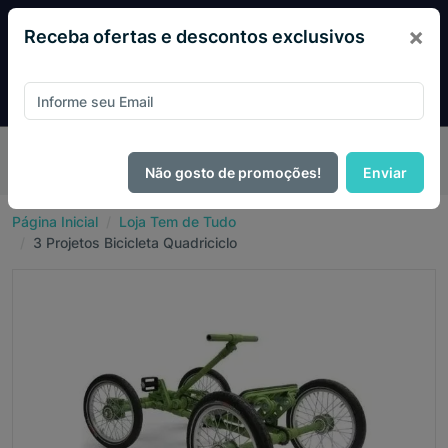
×
Receba ofertas e descontos exclusivos
Pague com
PIX e ganhe 14% OFF em todo o site no mês
de Agosto.
Não gosto de promoções!
Enviar
Página Inicial
Loja Tem de Tudo
3 Projetos Bicicleta Quadriciclo