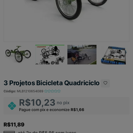
3 Projetos Bicicleta Quadriciclo
Código:
MLB1210654089
R$10,23
no pix
Pague com pix e economize
R$1,66
R$11,89
até 2x de
R$5,95
sem juros