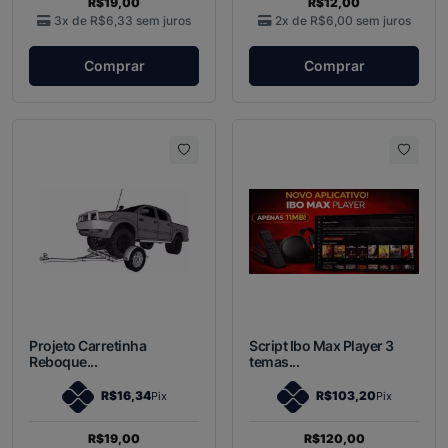
R$19,00
R$12,00
3x de
R$6,33
sem juros
2x de
R$6,00
sem juros
Comprar
Comprar
Projeto Carretinha
Script Ibo Max Player 3
Reboque...
temas...
R$16,34
R$103,20
Pix
Pix
R$19,00
R$120,00