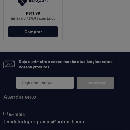
R$10,23
Pix
R$11,89
2x de
R$5,95
sem juros
Comprar
Seja o primeiro a saber, receba atualizações sobre
nossos produtos
Cadastrar
Atendimento
E-mail:
temdetudoprogramas@hotmail.com