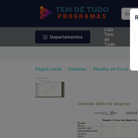
R
Loja
Rif
Tem
Sor
Departamentos
de
Tudo
P
Página Inicial
Sistemas
Planilha em Excel
P