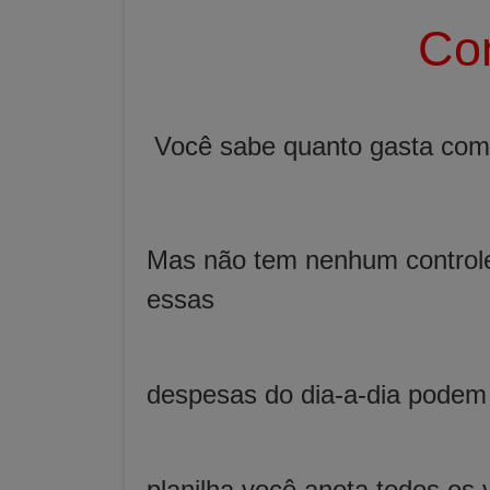
Con
Você sabe quanto gasta com 
Mas não tem nenhum controle
essas
despesas do dia-a-dia podem
planilha você anota todos os