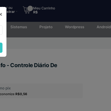
ntrar ou
Meu Carrinho
adastrar
R$
×
Sistemas
Projeto
Wordpress
Android
to.
nfo - Controle Diário De
no pix
economize
R$0,56