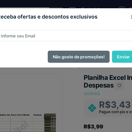
Central de
E
Atendimento
C
eceba ofertas e descontos exclusivos
Sistema
as e
Loja
Código
Script
de
teios
Virtual
Fonte
Pizzaria
ague com
PIX e ganhe 14% OFF em todo o site no mês de Agos
Não gosto de promoções!
Enviar
lanilha Excel Info - Controle Diário De Despesas
Planilha Excel I
Despesas
R$3,43
Pague com pix e 
R$3,99