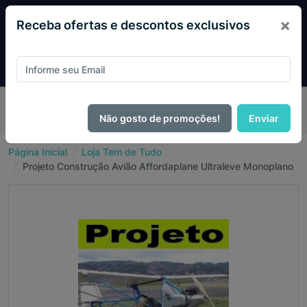
×
Receba ofertas e descontos exclusivos
Pague com
PIX e ganhe 14% OFF em todo o site no mês
de Agosto.
Não gosto de promoções!
Enviar
Página Inicial
Loja Tem de Tudo
Projeto Construção Avião Affordaplane Ultraleve Monoplano