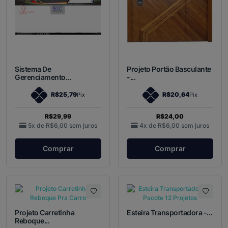
Sistema De
Projeto Portão Basculante
Gerenciamento...
-...
R$25,79
R$20,64
Pix
Pix
R$29,99
R$24,00
5x de
R$6,00
sem juros
4x de
R$6,00
sem juros
Comprar
Comprar
Projeto Carretinha
Esteira Transportadora -...
Reboque...