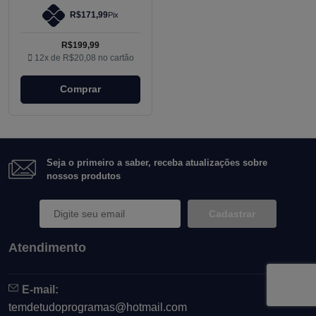
R$171,99
Pix
R$199,99
12x de
R$20,08
no cartão
Comprar
Seja o primeiro a saber, receba atualizações sobre
nossos produtos
Cadastrar
Atendimento
E-mail:
temdetudoprogramas@hotmail.com