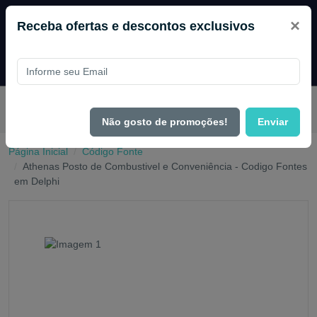
×
Receba ofertas e descontos exclusivos
Pague com
PIX e ganhe 14% OFF em todo o site no mês de
Agosto.
Não gosto de promoções!
Enviar
Página Inicial
Código Fonte
Athenas Posto de Combustivel e Conveniência - Codigo Fontes
em Delphi