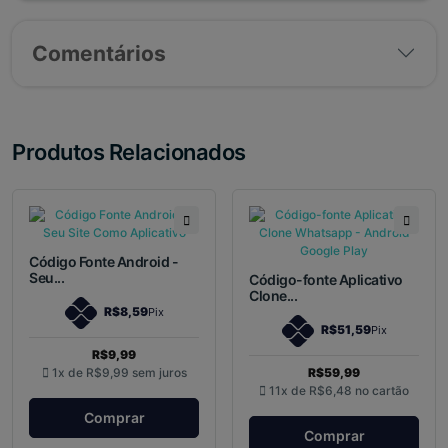
Comentários
Produtos Relacionados
Código Fonte Android -
Seu...
Código-fonte Aplicativo
Clone...
R$8,59
Pix
R$51,59
Pix
R$9,99
1x de
R$9,99
sem juros
R$59,99
11x de
R$6,48
no cartão
Comprar
Comprar