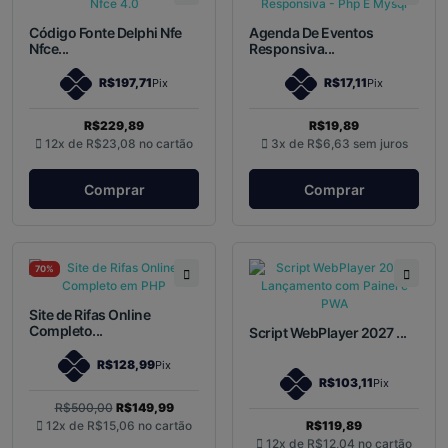
Código Fonte Delphi Nfe
Agenda De Eventos
Nfce...
Responsiva...
R$197,71
R$17,11
Pix
Pix
R$229,89
R$19,89
12x de
R$23,08
no cartão
3x de
R$6,63
sem juros
Comprar
Comprar
70%
Site de Rifas Online
Completo...
Script WebPlayer 2027 ...
R$128,99
Pix
R$103,11
Pix
R$500,00
R$149,99
12x de
R$15,06
no cartão
R$119,89
12x de
R$12,04
no cartão