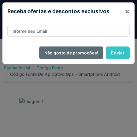
×
Receba ofertas e descontos exclusivos
Pague com
PIX e ganhe 14% OFF em todo o site no mês
de Agosto.
Não gosto de promoções!
Enviar
Página Inicial
Código Fonte
Código Fonte De Aplicativo Gps - Smartphone Android