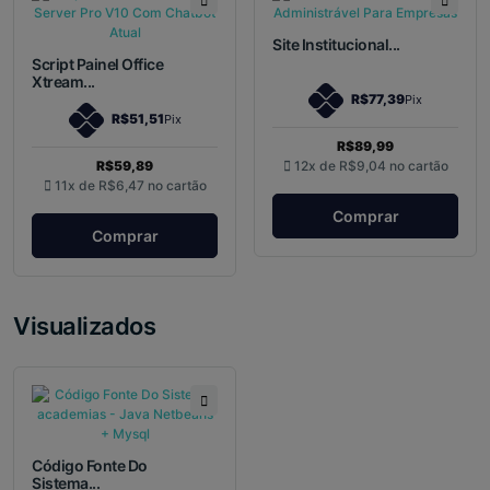
Site Institucional...
Script Painel Office
Xtream...
R$77,39
Pix
R$51,51
Pix
R$89,99
R$59,89
12x de
R$9,04
no cartão
11x de
R$6,47
no cartão
Comprar
Comprar
Visualizados
Código Fonte Do
Sistema...