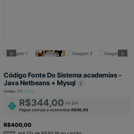
<
<
>
>
Código Fonte Do Sistema academias -
Java Netbeans + Mysql
Código:
123
R$344,00
no pix
Pague com pix e economize
R$56,00
R$400,00
até 12x de
R$40,16
no cartão