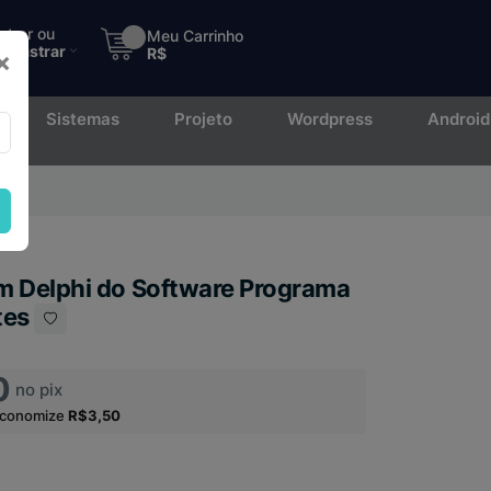
ntrar ou
Meu Carrinho
adastrar
R$
×
Sistemas
Projeto
Wordpress
Android
to.
m Delphi do Software Programa
tes
0
no pix
economize
R$3,50