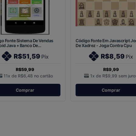
go Fonte Sistema De Vendas
Código Fonte Em Javascript J
id Java + Banco De...
De Xadrez - Joga Contra Cpu
R$51,59
R$8,59
Pix
Pix
R$59,99
R$9,99
11x de
R$6,48
no cartão
1x de
R$9,99
sem juro
Comprar
Comprar