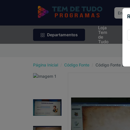
R
Loja
Rif
Tem
Sor
Departamentos
de
Tudo
P
Página Inicial
Código Fonte
Código Fonte Em 