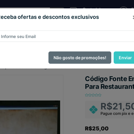
Central de
E
Atendimento
C
eceba ofertas e descontos exclusivos
Sistema
as e
Loja
Código
Script
de
teios
Virtual
Fonte
Pizzaria
ague com
PIX e ganhe 14% OFF em todo o site no mês de Agos
Não gosto de promoções!
Enviar
Delphi do Software Programa Para Restaurantes
Código Fonte E
Para Restauran
R$21,5
Pague com pix e 
R$25,00