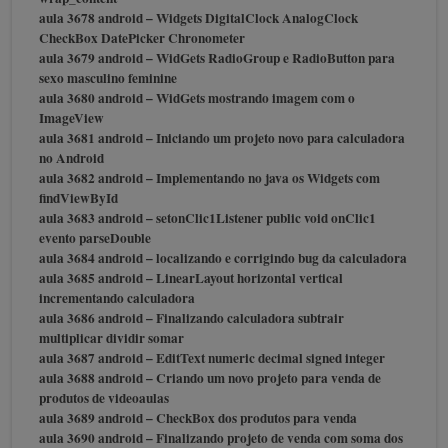
aula 3678 android – Widgets DigitalClock AnalogClock
CheckBox DatePicker Chronometer
aula 3679 android – WidGets RadioGroup e RadioButton para
sexo masculino feminine
aula 3680 android – WidGets mostrando imagem com o
ImageView
aula 3681 android – Iniciando um projeto novo para calculadora
no Android
aula 3682 android – Implementando no java os Widgets com
findViewById
aula 3683 android – setonClic1Listener public void onClic1
evento parseDouble
aula 3684 android – localizando e corrigindo bug da calculadora
aula 3685 android – LinearLayout horizontal vertical
incrementando calculadora
aula 3686 android – Finalizando calculadora subtrair
multiplicar dividir somar
aula 3687 android – EditText numeric decimal signed integer
aula 3688 android – Criando um novo projeto para venda de
produtos de videoaulas
aula 3689 android – CheckBox dos produtos para venda
aula 3690 android – Finalizando projeto de venda com soma dos