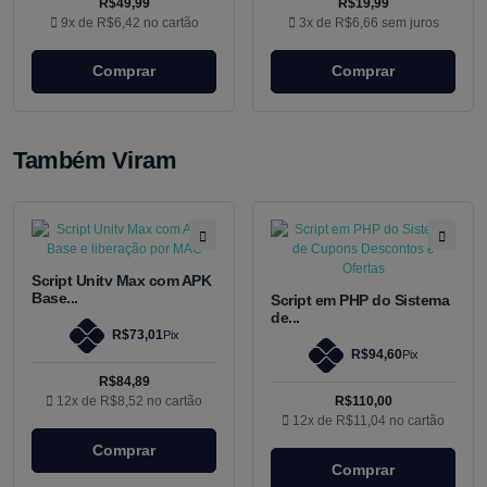
R$49,99
R$19,99
9x de
R$6,42
no cartão
3x de
R$6,66
sem juros
Comprar
Comprar
Também Viram
Script Unitv Max com APK
Base...
Script em PHP do Sistema
de...
R$73,01
Pix
R$94,60
Pix
R$84,89
12x de
R$8,52
no cartão
R$110,00
12x de
R$11,04
no cartão
Comprar
Comprar