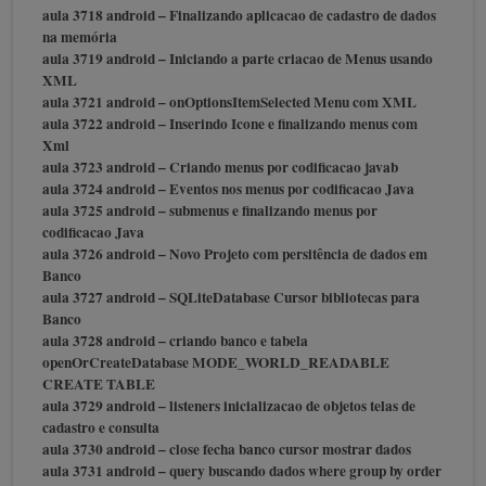
aula 3718 android – Finalizando aplicacao de cadastro de dados
na memória
aula 3719 android – Iniciando a parte criacao de Menus usando
XML
aula 3721 android – onOptionsItemSelected Menu com XML
aula 3722 android – Inserindo Icone e finalizando menus com
Xml
aula 3723 android – Criando menus por codificacao javab
aula 3724 android – Eventos nos menus por codificacao Java
aula 3725 android – submenus e finalizando menus por
codificacao Java
aula 3726 android – Novo Projeto com persitência de dados em
Banco
aula 3727 android – SQLiteDatabase Cursor bibliotecas para
Banco
aula 3728 android – criando banco e tabela
openOrCreateDatabase MODE_WORLD_READABLE
CREATE TABLE
aula 3729 android – listeners inicializacao de objetos telas de
cadastro e consulta
aula 3730 android – close fecha banco cursor mostrar dados
aula 3731 android – query buscando dados where group by order