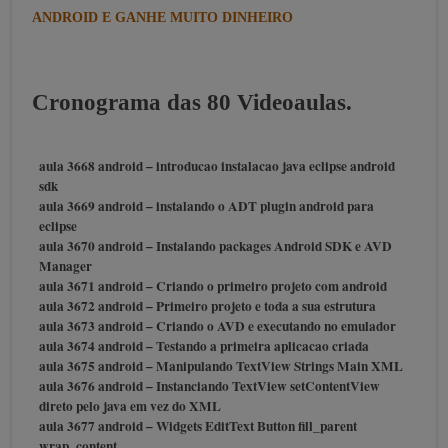
ANDROID E GANHE MUITO DINHEIRO
Cronograma das 80 Videoaulas.
aula 3668 android – introducao instalacao java eclipse android
sdk
aula 3669 android – instalando o ADT plugin android para
eclipse
aula 3670 android – Instalando packages Android SDK e AVD
Manager
aula 3671 android – Criando o primeiro projeto com android
aula 3672 android – Primeiro projeto e toda a sua estrutura
aula 3673 android – Criando o AVD e executando no emulador
aula 3674 android – Testando a primeira aplicacao criada
aula 3675 android – Manipulando TextView Strings Main XML
aula 3676 android – Instanciando TextView setContentView
direto pelo java em vez do XML
aula 3677 android – Widgets EditText Button fill_parent
wrap_content