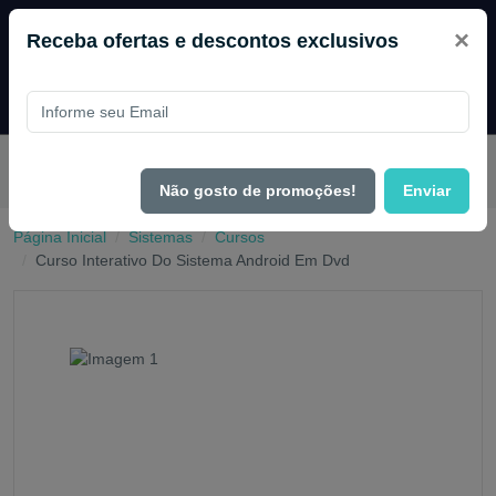
×
Receba ofertas e descontos exclusivos
Pague com
PIX e ganhe 14% OFF em todo o site no mês de
Agosto.
Não gosto de promoções!
Enviar
Página Inicial
Sistemas
Cursos
Curso Interativo Do Sistema Android Em Dvd