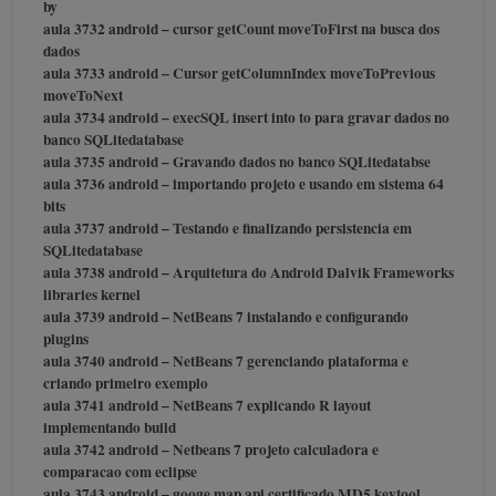
by
aula 3732 android – cursor getCount moveToFirst na busca dos
dados
aula 3733 android – Cursor getColumnIndex moveToPrevious
moveToNext
aula 3734 android – execSQL insert into to para gravar dados no
banco SQLitedatabase
aula 3735 android – Gravando dados no banco SQLitedatabse
aula 3736 android – importando projeto e usando em sistema 64
bits
aula 3737 android – Testando e finalizando persistencia em
SQLitedatabase
aula 3738 android – Arquitetura do Android Dalvik Frameworks
libraries kernel
aula 3739 android – NetBeans 7 instalando e configurando
plugins
aula 3740 android – NetBeans 7 gerenciando plataforma e
criando primeiro exemplo
aula 3741 android – NetBeans 7 explicando R layout
implementando build
aula 3742 android – Netbeans 7 projeto calculadora e
comparacao com eclipse
aula 3743 android – googe map api certificado MD5 keytool