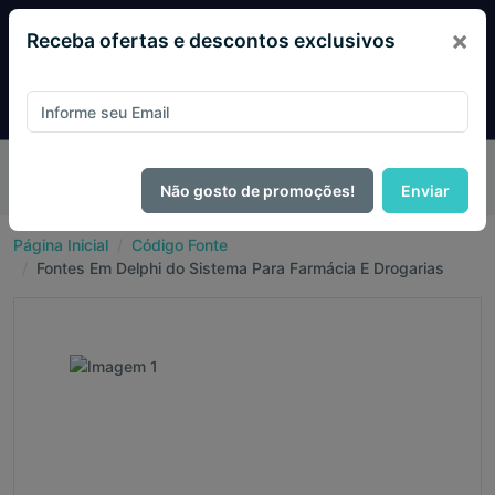
×
Receba ofertas e descontos exclusivos
Pague com
PIX e ganhe 14% OFF em todo o site no mês
de Agosto.
Não gosto de promoções!
Enviar
Página Inicial
Código Fonte
Fontes Em Delphi do Sistema Para Farmácia E Drogarias