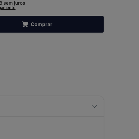
98
sem juros
agamento
Comprar