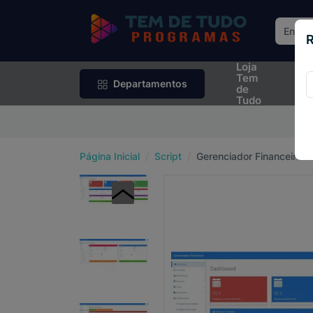
R
Loja
Rif
Tem
Sor
Departamentos
de
Tudo
P
Página Inicial
Script
Gerenciador Financeiro P