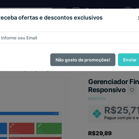
Central de
E
Atendimento
C
eceba ofertas e descontos exclusivos
Sistema
as e
Loja
Código
Script
de
teios
Virtual
Fonte
Pizzaria
ague com
PIX e ganhe 14% OFF em todo o site no mês de Agos
Não gosto de promoções!
Enviar
essoal - Script Php Responsivo
Gerenciador Fin
Responsivo
R$25,7
Pague com pix e 
R$29,89