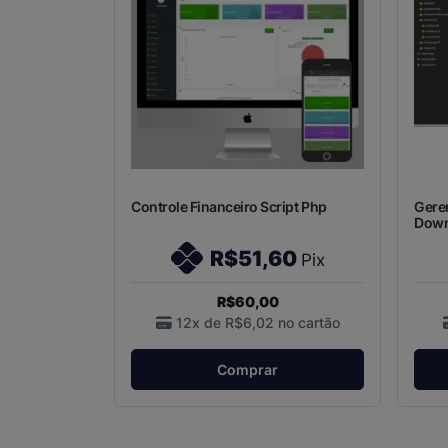
Controle Financeiro Script Php
Gere
Down
R$51,60
Pix
R$60,00
12x de
R$6,02
no cartão
Comprar