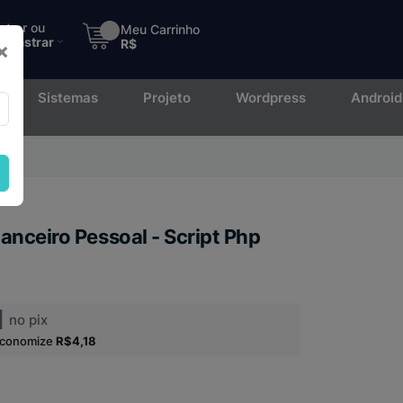
ntrar ou
Meu Carrinho
adastrar
R$
×
Sistemas
Projeto
Wordpress
Android
to.
anceiro Pessoal - Script Php
1
no pix
economize
R$4,18