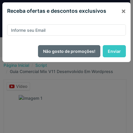
×
Receba ofertas e descontos exclusivos
Pague com
PIX e ganhe 14% OFF em todo o site no mês
de Agosto.
Não gosto de promoções!
Enviar
Página Inicial
Script
Guia Comercial Mix V11 Desenvolvido Em Wordpress
Vídeo