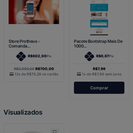
Store Protheus -
Pacote Bootstrap Mais De
Comanda...
1000...
R$602,00
R$6,87
Pix
Pix
R$2.000,00
R$700,00
R$7,99
12x de
R$70,28
no cartão
1x de
R$7,99
sem juros
Comprar
Visualizados