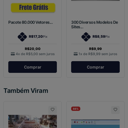
Pacote 80.000 Vetores...
300 Diversos Modelos De
Sites...
R$17,20
R$8,59
Pix
Pix
R$20,00
R$9,99
4x de
R$5,00
sem juros
1x de
R$9,99
sem juros
Comprar
Comprar
Também Viram
88%