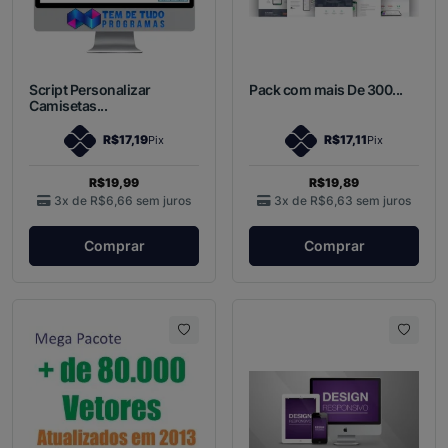
Script Personalizar
Pack com mais De 300...
Camisetas...
R$17,19
R$17,11
Pix
Pix
R$19,99
R$19,89
3x de
R$6,66
sem juros
3x de
R$6,63
sem juros
Comprar
Comprar