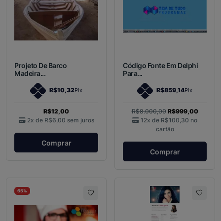
Projeto De Barco
Código Fonte Em Delphi
Madeira...
Para...
R$10,32
R$859,14
Pix
Pix
R$12,00
R$8.000,00
R$999,00
2x de
R$6,00
sem juros
12x de
R$100,30
no
cartão
Comprar
Comprar
65%