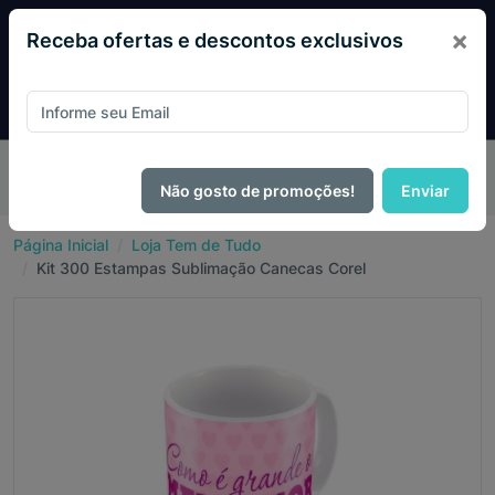
×
Receba ofertas e descontos exclusivos
Pague com
PIX e ganhe 14% OFF em todo o site no mês
de Agosto.
Não gosto de promoções!
Enviar
Página Inicial
Loja Tem de Tudo
Kit 300 Estampas Sublimação Canecas Corel