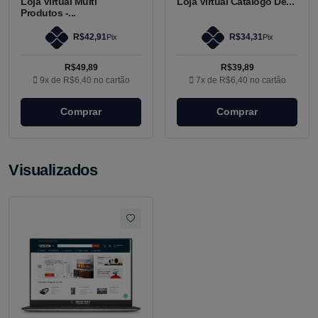
Loja Virtual Multi
Loja Virtual Catálogo De...
Produtos -...
R$42,91
R$34,31
Pix
Pix
R$49,89
R$39,89
9x de
R$6,40
no cartão
7x de
R$6,40
no cartão
Comprar
Comprar
Visualizados