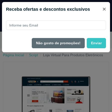
×
Receba ofertas e descontos exclusivos
Pague com
PIX e ganhe 14% OFF em todo o site no mês de
Agosto.
Não gosto de promoções!
Enviar
Página Inicial
Script
Loja Virtual Para Produtos Eletrônicos