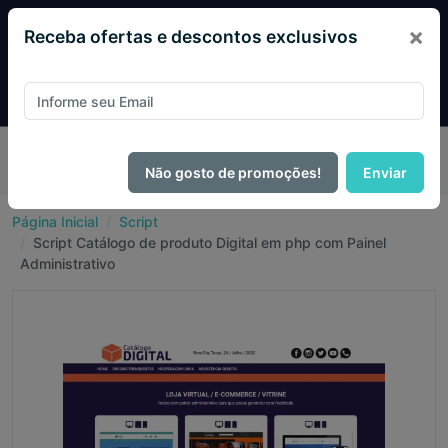
×
Receba ofertas e descontos exclusivos
Pague com
PIX e ganhe 14% OFF em todo o site no mês
de Agosto.
Não gosto de promoções!
Enviar
Página Inicial
Script
Script Catálogo de produto Digital em php com Painel
Administrativo