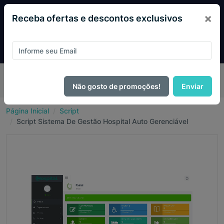
×
Receba ofertas e descontos exclusivos
Pague com
PIX e ganhe 14% OFF em todo o site no mês
de Agosto.
Não gosto de promoções!
Enviar
Página Inicial
Script
Script Sistema De Gestão Hospital Auto Gerenciável