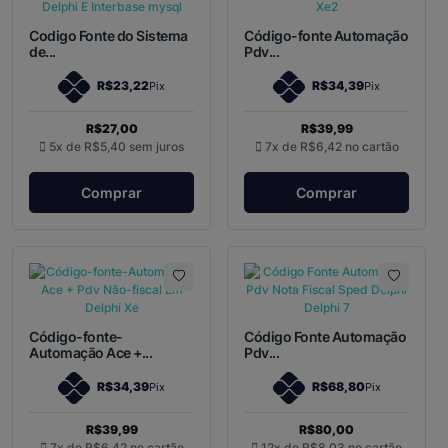
Codigo Fonte do Sistema
Código-fonte Automação
de...
Pdv...
R$23,22
R$34,39
Pix
Pix
R$27,00
R$39,99
5x de
R$5,40
sem juros
7x de
R$6,42
no cartão
Comprar
Comprar
Código-fonte-
Código Fonte Automação
Automação Ace +...
Pdv...
R$34,39
R$68,80
Pix
Pix
R$39,99
R$80,00
7x de
R$6,42
no cartão
12x de
R$8,03
no cartão