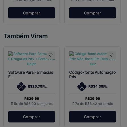
Comprar
Comprar
Também Viram
Software Para Farmácias
Código-fonte Automação
E...
Pdv...
R$25,79
R$34,39
Pix
Pix
R$29,99
R$39,99
5x de
R$6,00
sem juros
7x de
R$6,42
no cartão
Comprar
Comprar