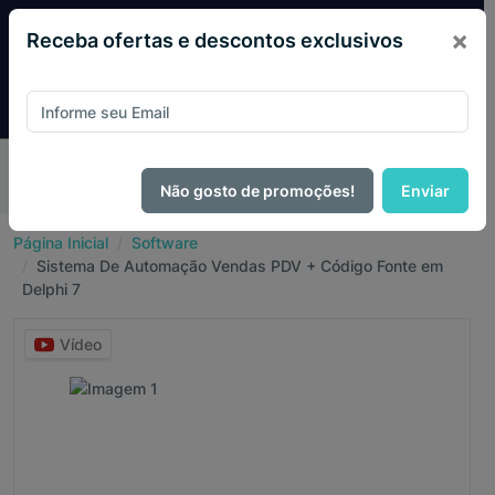
×
Receba ofertas e descontos exclusivos
Pague com
PIX e ganhe 14% OFF em todo o site no mês
de Agosto.
Não gosto de promoções!
Enviar
Página Inicial
Software
Sistema De Automação Vendas PDV + Código Fonte em
Delphi 7
Vídeo