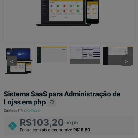
<
<
>
>
Sistema SaaS para Administração de
Lojas em php
Código:
110
R$103,20
no pix
Pague com pix e economize
R$16,80