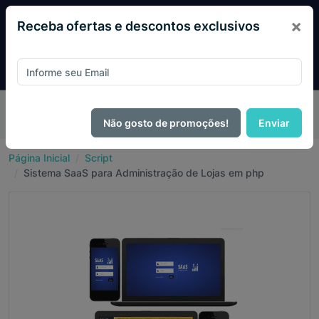
×
Receba ofertas e descontos exclusivos
Pague com
PIX e ganhe 14% OFF em todo o site no mês
de Agosto.
Não gosto de promoções!
Enviar
Página Inicial
Script
Sistema SaaS para Administração de Lojas em php