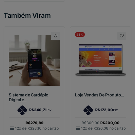
Também Viram
33%
Sistema de Cardápio
Loja Vendas De Produto...
Digital e...
R$240,71
R$172,00
Pix
Pix
R$279,89
R$300,00
R$200,00
12x de
R$28,10
no cartão
12x de
R$20,08
no cartão