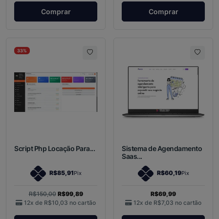
Comprar
Comprar
33%
Script Php Locação Para...
Sistema de Agendamento
Saas...
R$85,91
R$60,19
Pix
Pix
R$150,00
R$99,89
R$69,99
12x de
R$10,03
no cartão
12x de
R$7,03
no cartão