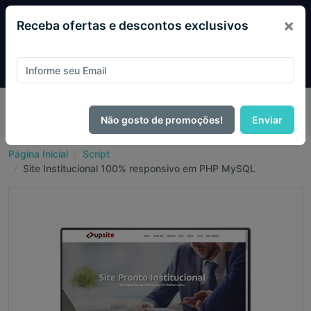
×
Receba ofertas e descontos exclusivos
Pague com
PIX e ganhe 14% OFF em todo o site no mês
de Agosto.
Não gosto de promoções!
Enviar
Página Inicial
Script
Site Institucional 100% responsivo em PHP MySQL