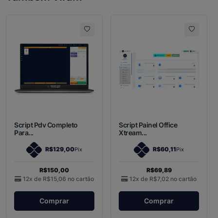
Script Pdv Completo
Script Painel Office
Para...
Xtream...
R$129,00
R$60,11
Pix
Pix
R$150,00
R$69,89
12x de
R$15,06
no cartão
12x de
R$7,02
no cartão
Comprar
Comprar