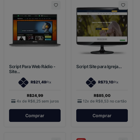
Script Para Web Rádio -
Script Site para Igreja...
Site...
R$21,49
R$73,10
Pix
Pix
R$24,99
R$85,00
4x de
R$6,25
sem juros
12x de
R$8,53
no cartão
Comprar
Comprar