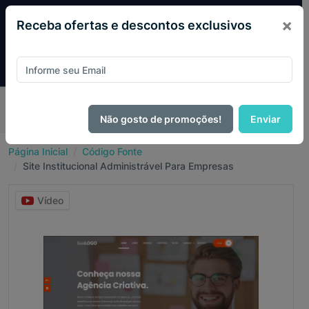
×
Receba ofertas e descontos exclusivos
Pague com
PIX e ganhe 14% OFF em todo o site no mês
de Agosto.
Não gosto de promoções!
Enviar
Página Inicial
Código Fonte
Site Institucional Administrável Para Empresas
Vídeo