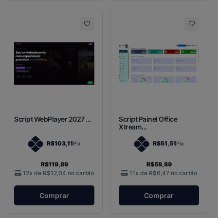
Script WebPlayer 2027 ...
Script Painel Office
Xtream...
R$103,11
R$51,51
Pix
Pix
R$119,89
R$59,89
12x de
R$12,04
no cartão
11x de
R$6,47
no cartão
Comprar
Comprar