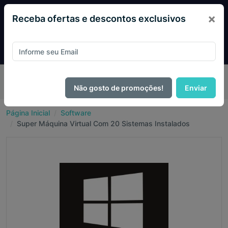
×
Receba ofertas e descontos exclusivos
Pague com
PIX e ganhe 14% OFF em todo o site no mês
de Agosto.
Não gosto de promoções!
Enviar
Página Inicial
Software
Super Máquina Virtual Com 20 Sistemas Instalados