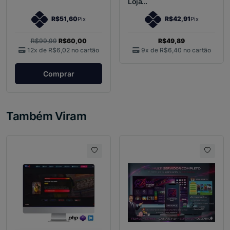
Loja...
R$51,60
R$42,91
Pix
Pix
R$99,99
R$60,00
R$49,89
12x de
R$6,02
no cartão
9x de
R$6,40
no cartão
Comprar
Também Viram