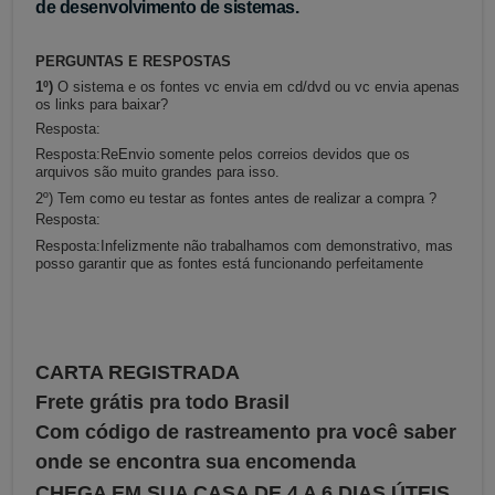
de desenvolvimento de sistemas.
PERGUNTAS E RESPOSTAS
1º)
O sistema e os fontes vc envia em cd/dvd ou vc envia apenas
os links para baixar?
Resposta:
Resposta:Re
Envio somente pelos correios devidos que os
arquivos são muito grandes para isso.
2º) T
em como eu testar as fontes antes de realizar a compra ?
Resposta:
Resposta:
Infelizmente não trabalhamos com demonstrativo, mas
posso garantir que as fontes está funcionando perfeitamente
CARTA REGISTRADA
Frete grátis pra todo Brasil
Com código de rastreamento pra você saber
onde se encontra sua encomenda
CHEGA EM SUA CASA DE 4 A 6 DIAS ÚTEIS