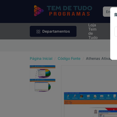
R
Loja
Rif
Tem
Sor
Departamentos
de
Tudo
P
Página Inicial
Código Fonte
Athenas Ativação 