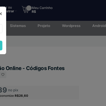
ntrar ou
Meu Carrinho
adastrar
R$
×
Sistemas
Projeto
Wordpress
Android
to.
o Online - Códigos Fontes
39
no pix
economize
R$26,60