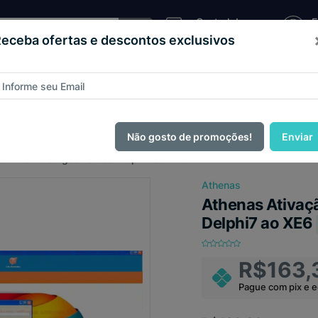
Central de
E
Atendimento
C
eceba ofertas e descontos exclusivos
Sistema
as e
Loja
Código
Script
de
teios
Virtual
Fonte
Pizzaria
ague com
PIX e ganhe 14% OFF em todo o site no mês de Agos
Não gosto de promoções!
Enviar
Online - Códigos Fontes Delphi7 ao XE6
Athenas
Athenas Ativaçã
Delphi7 ao XE6
R$163,
Pague com pix e 