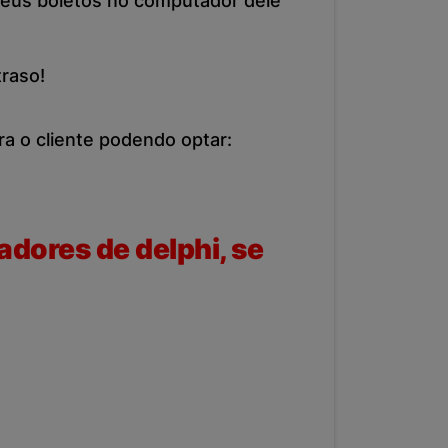
 seus boletos no computador dele
raso!
ra o cliente podendo optar:
adores de delphi, se