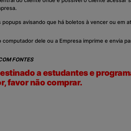
ntral do cliente onde é possível o cliente acessar
mpresa.
 popups avisando que há boletos à vencer ou em at
io computador dele ou a Empresa imprime e envia pa
COM FONTES
destinado a estudantes e program
, favor não comprar.