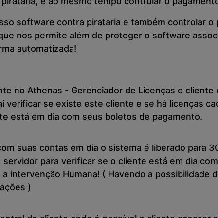
 pirataria, e ao mesmo tempo controlar o pagament
so software contra pirataria e também controlar o
que nos permite além de proteger o software assoc
orma automatizada!
ente no Athenas - Gerenciador de Licenças o clien
verificar se existe este cliente e se há licenças 
ente está em dia com seus boletos de pagamento.
 com suas contas em dia o sistema é liberado para 30
rvidor para verificar se o cliente está em dia com
 intervenção Humana! ( Havendo a possibilidade de
zações )