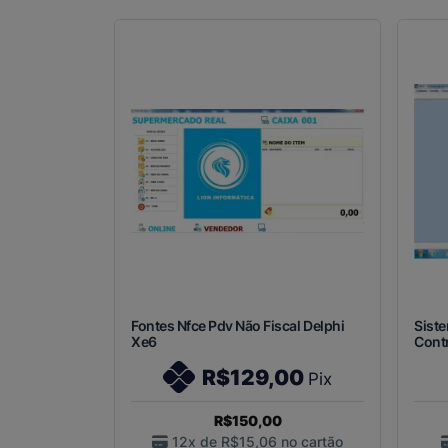
Fontes Nfce Pdv Não Fiscal Delphi
Siste
Xe6
Contr
R$129,00
Pix
R$150,00
12x de
R$15,06
no cartão