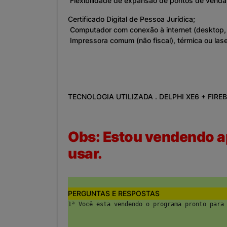
Flexibilidade de expansão de pontos de vend
Certificado Digital de Pessoa Jurídica;
Computador com conexão à internet (desktop, 
Impressora comum (não fiscal), térmica ou lase
TECNOLOGIA UTILIZADA . DELPHI XE6 + FIREB
Obs: Estou vendendo ap
usar.
PERGUNTAS E RESPOSTAS
1ª Você esta vendendo o programa pronto para