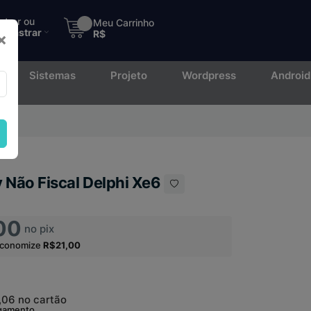
ntrar ou
Meu Carrinho
adastrar
R$
×
Sistemas
Projeto
Wordpress
Android
to.
 Não Fiscal Delphi Xe6
00
no pix
economize
R$21,00
,06
no cartão
agamento