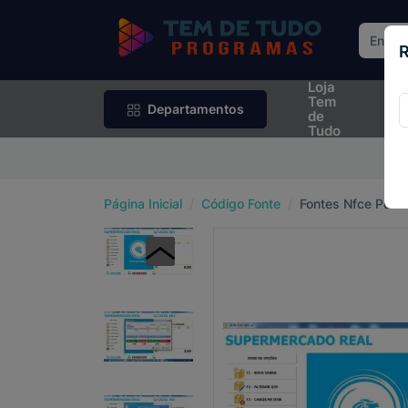
R
Loja
Rif
Tem
Sor
Departamentos
de
Tudo
P
Página Inicial
Código Fonte
Fontes Nfce Pdv N