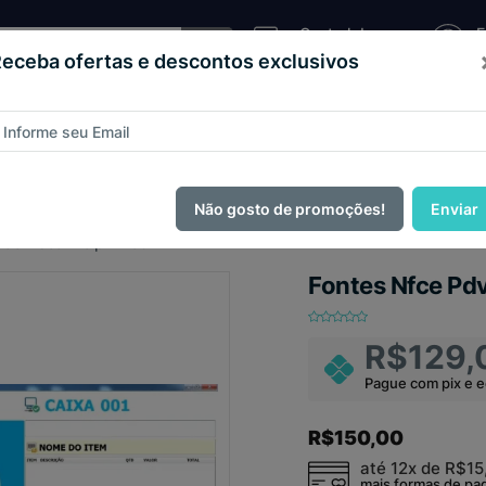
Central de
E
Atendimento
C
eceba ofertas e descontos exclusivos
Sistema
as e
Loja
Código
Script
de
teios
Virtual
Fonte
Pizzaria
ague com
PIX e ganhe 14% OFF em todo o site no mês de Agos
Não gosto de promoções!
Enviar
ão Fiscal Delphi Xe6
Fontes Nfce Pdv
R$129,
Pague com pix e 
R$150,00
até 12x de
R$15
mais formas de p