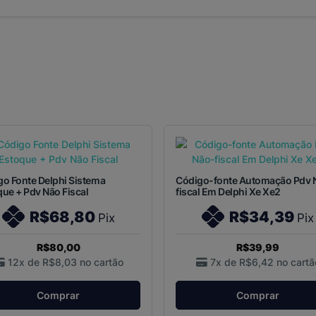
o Fonte Delphi Sistema
Código-fonte Automação Pdv 
ue + Pdv Não Fiscal
fiscal Em Delphi Xe Xe2
R$68,80
R$34,39
Pix
Pix
R$80,00
R$39,99
12x de
R$8,03
no cartão
7x de
R$6,42
no cartã
Comprar
Comprar