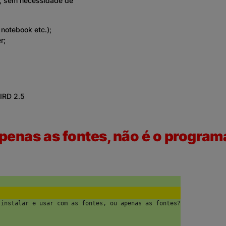
a, sem necessidade de
notebook etc.);
r;
IRD 2.5
enas as fontes, não é o programa 
 instalar e usar com as fontes, ou apenas as fontes?