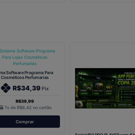
ema Software Programa Para
s Cosméticos Perfumarias
R$34,39
Pix
R$39,99
7x de
R$6,42
no cartão
Comprar
Script IBO PRO PLAYER com 6 