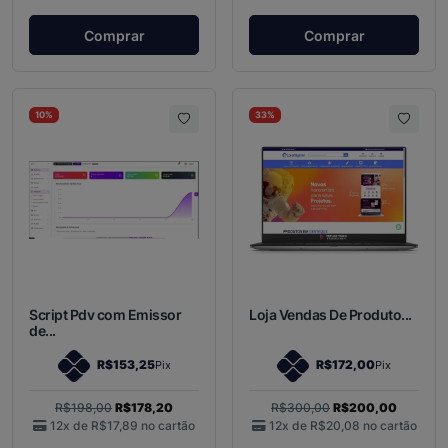
Comprar
Comprar
10%
33%
Script Pdv com Emissor
Loja Vendas De Produto...
de...
R$153,25
R$172,00
Pix
Pix
R$198,00
R$178,20
R$300,00
R$200,00
12x de
R$17,89
no cartão
12x de
R$20,08
no cartão