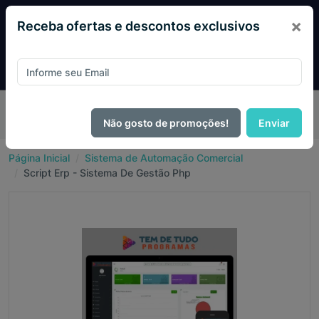
×
Receba ofertas e descontos exclusivos
Pague com
PIX e ganhe 14% OFF em todo o site no mês
de Agosto.
Não gosto de promoções!
Enviar
Página Inicial
Sistema de Automação Comercial
Script Erp - Sistema De Gestão Php