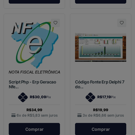
Script Php - Erp Geracao
Código Fonte Erp Delphi 7
Nfe...
do...
R$30,09
R$17,19
Pix
Pix
R$34,99
R$19,99
6x de
R$5,83
sem juros
3x de
R$6,66
sem juros
Comprar
Comprar