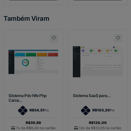
Também Viram
Sistema Pdv Nfe Php
Sistema SaaS para...
Caixa...
R$34,31
R$103,20
Pix
Pix
R$39,89
R$120,00
7x de
R$6,40
no cartão
12x de
R$12,05
no cartão