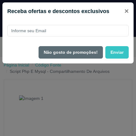
×
Receba ofertas e descontos exclusivos
Pague com
PIX e ganhe 14% OFF em todo o site no mês de
Agosto.
Não gosto de promoções!
Enviar
Página Inicial
Código Fonte
Script Php E Mysql - Compartilhamento De Arquivos