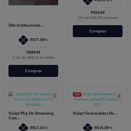
R$25,71
Pix
R$29,89
5x de
R$5,98
sem juros
Site Institucional...
Comprar
R$77,39
Pix
R$89,99
12x de
R$9,04
no cartão
Comprar
43%
Script Php De Streaming
Script Gerenciador De...
Cms...
R$17,11
R$34,39
Pix
Pix