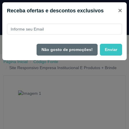
×
Receba ofertas e descontos exclusivos
Pague com
PIX e ganhe 14% OFF em todo o site no mês de
Agosto.
Não gosto de promoções!
Enviar
Página Inicial
Código Fonte
Site Responsivo Empresa Institucional E Produtos + Brinde