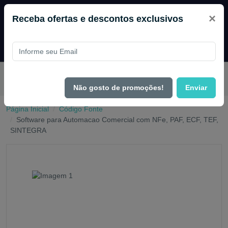
×
Receba ofertas e descontos exclusivos
Pague com
PIX e ganhe 14% OFF em todo o site no mês de
Agosto.
Não gosto de promoções!
Enviar
Página Inicial
Código Fonte
Software para Automacao Comercial com NFe, PAF, ECF, TEF,
SINTEGRA