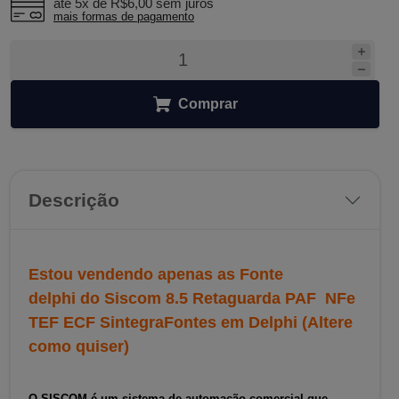
até 5x de
R$6,00
sem juros
mais formas de pagamento
Comprar
Descrição
Estou vendendo apenas as Fonte
delphi do Siscom 8.5 Retaguarda PAF NFe
TEF ECF Sintegra
Fontes em Delphi (Altere
como quiser)
O SISCOM é um sistema de automação comercial que