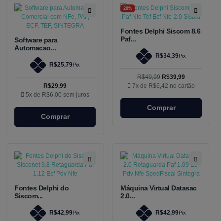
20%
Fontes Delphi Siscom 8.6
Paf...
Software para
Automacao...
R$34,39
Pix
R$25,79
Pix
R$49,99
R$39,99
R$29,99
7x de
R$6,42
no cartão
5x de
R$6,00
sem juros
Comprar
Comprar
Fontes Delphi do
Máquina Virtual Datasac
Siscom...
2.0...
R$42,99
R$42,99
Pix
Pix