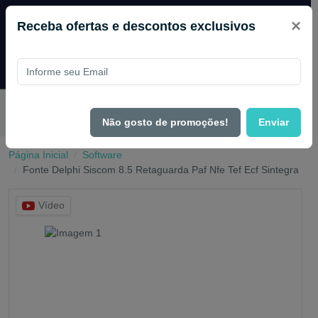
×
Receba ofertas e descontos exclusivos
Pague com
PIX e ganhe 14% OFF em todo o site no mês
de Agosto.
Não gosto de promoções!
Enviar
Página Inicial
Software
Fonte Delphi Siscom 8.5 Retaguarda Paf Nfe Tef Ecf Sintegra
Vídeo