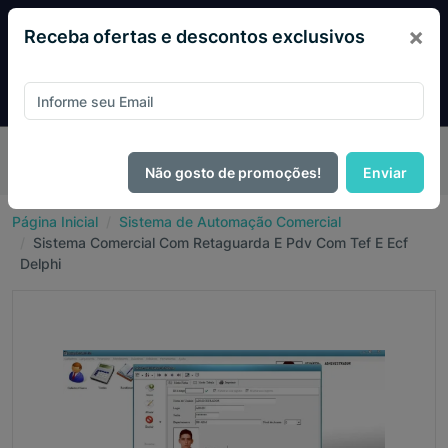
×
Receba ofertas e descontos exclusivos
Pague com
PIX e ganhe 14% OFF em todo o site no mês
de Agosto.
Não gosto de promoções!
Enviar
Página Inicial
Sistema de Automação Comercial
Sistema Comercial Com Retaguarda E Pdv Com Tef E Ecf
Delphi