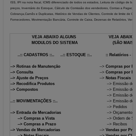
ISS, IPI na nota fiscal, ICMS diferenciado de todos os estados, Leitura de código de ba
preços, Inventário do Estoque, Cálculo de Comissão dos vendedores, Contas a Pagar, C
Cobrança,Carnês e Duplicatas, Histórico de Vendas de Clientes, Controle de limite de C
Fornecedores, Movimentação Bancária, Controle de Caixa, Dezenas de Relatórios, Vendas
VEJA ABAIXO ALGUNS
VEJA ABAIXO
MODULOS DO SISTEMA
(SÃO MAIS 
..:: CADASTROS ::..
..:: ESTOQUE ::..
:: Relatórios - M
--> Rotinas de Manutenção
-->
Compras por Pr
--> Consulta
-->
Compras por Fo
--> Ajuste de Preços
-->
Notas Fiscais
--> Recodifica Produtos
--> Emissão de No
--> Compostos
--> Emissão de D
--> Emissão de B
..:: MOVIMENTAÇÕES ::..
--> Emissão de 
--> Pedidos
-->
Entrada de Mercadorias
--> Orçamentos
--> Compras a Vista
--> Ordem de Ser
--> Compras a Prazo
--> Recibos
-->
Vendas de Mercadorias
-->
Vendas por Pro
--> Notas Fiscais
-->
Vendas por Clie