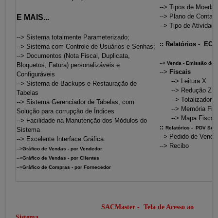
--> Tipos de Moedas
--> Plano de Contas
E MAIS...
--> Tipo de Atividade
--> Sistema totalmente Parameterizado;
:: Relatórios - ECF
--> Sistema com Controle de Usuários e Senhas;
--> Documentos (Nota Fiscal, Duplicata,
-->
Venda - Emissão de 
Bloquetos, Fatura) personalizáveis e
-->
Fiscais
Configuráveis
--> Leitura X
--> Sistema de Backups e Restauração de
--> Redução Z
Tabelas
--> Totalizadores 
--> Sistema Gerenciador de Tabelas, com
--> Memória Fisc
Solução para corrupção de Índices
--> Mapa Fiscal
--> Facilidade na Manutenção dos Módulos do
::
Relatórios - PDV Sem
Sistema
--> Pedido de Venda
--> Excelente Interface Gráfica.
--> Recibo
-->
Gráfico de Vendas - por Vendedor
-->
Gráfico de Vendas - por Clientes
-->
Gráfico de Compras - por Fornecedor
SACMaster - Tela de Acesso ao
Sistema