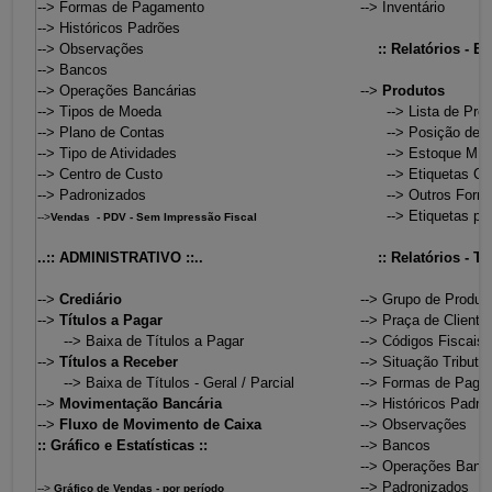
--> Formas de Pagamento
--> Inventário
--> Históricos Padrões
--> Observações
:: Relatórios - Es
--> Bancos
--> Operações Bancárias
-->
Produtos
--> Tipos de Moeda
--> Lista de Pre
--> Plano de Contas
--> Posição de E
--> Tipo de Atividades
--> Estoque Mín
--> Centro de Custo
--> Etiquetas Cód
--> Padronizados
--> Outros Forne
--> Etiquetas par
-->
Vendas - PDV - Sem Impressão Fiscal
..:: ADMINISTRATIVO ::..
:: Relatórios - Tab
-->
Crediário
--> Grupo de Produt
-->
Títulos a Pagar
--> Praça de Cliente
--> Baixa de Títulos a Pagar
--> Códigos Fiscais
-->
Títulos a Receber
--> Situação Tributár
--> Baixa de Títulos - Geral / Parcial
--> Formas de Paga
-->
Movimentação Bancária
--> Históricos Padrõ
-->
Fluxo de Movimento de Caixa
--> Observações
:: Gráfico e Estatísticas ::
--> Bancos
--> Operações Bancá
--> Padronizados
-->
Gráfico de Vendas - por período