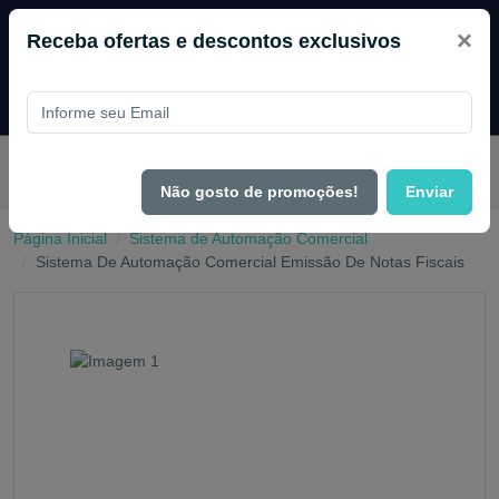
×
Receba ofertas e descontos exclusivos
Pague com
PIX e ganhe 14% OFF em todo o site no mês de
Agosto.
Não gosto de promoções!
Enviar
Página Inicial
Sistema de Automação Comercial
Sistema De Automação Comercial Emissão De Notas Fiscais