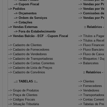
--> Cupom Fiscal
-->
Vendas por Pra
-->
Pedidos
-->
Vendas por Ven
--> Orçamentos
-->
Comissões de 
--> Ordem de Serviços
-->
Vendas por Ped
--> Cotações
-->
Vendas Externas
:: Relatórios - 
--> Fora do Estabelecimento
-->
Vendas Balcão - ECF - Cupom Fiscal
--> Títulos a Pagar
--> Títulos a Recebe
--> Cadastro de Clientes
--> Fluxo Financeiro
--> Cadastro de Fornecedores
--> Fluxo Bancário
--> Cadastro de Vendedores
--> Fluxo de Caixa
--> Cadastro de Transportadoras
--> Bloquetos / Dupl
--> Cadastro de Contas Correntes
--> Balancetes
--> Cadastro de Lista de Preços
--> Cadastro de Convênios
:: Relatórios - C
..:: TABELAS ::..
--> Clientes
--> Fornecedores
--> Grupo de Produtos
--> Vendedores
--> Praça de Clientes
--> Transportadoras
--> Códigos Fiscais
--> Contas Corrente
--> Situação Tributária
--> Tabelas de Preç