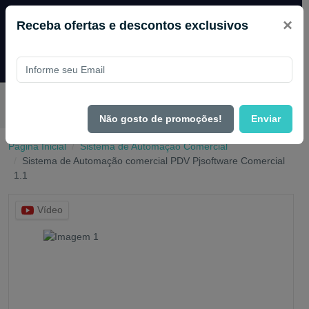
×
Receba ofertas e descontos exclusivos
Pague com
PIX e ganhe 14% OFF em todo o site no mês
de Agosto.
Não gosto de promoções!
Enviar
Página Inicial
Sistema de Automação Comercial
Sistema de Automação comercial PDV Pjsoftware Comercial
1.1
Vídeo